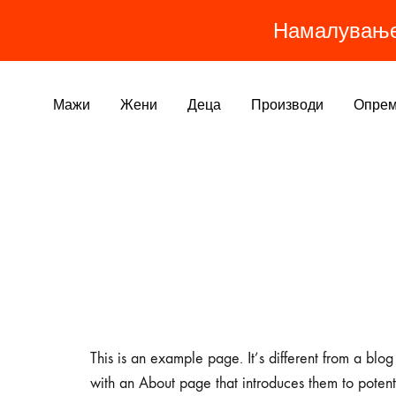
Намалувањ
Мажи
Жени
Деца
Производи
Опре
МАШКИ ПРОИЗВОДИ
ЖЕНСКИ ПРОИЗВОДИ
ДЕТСКИ ПРОИЗВОДИ
ОБЛЕКА
Најпродавано
Панталони
Тренерки
Долна Тренерка
Хеланки
Јакни
Дуксери
Дресови
Панталони
Хеланки
Дресови
Дуксери/Блузи
This is an example page. It’s different from a blog
Јакни
Маици
Маици
Блуза
with an About page that introduces them to potential