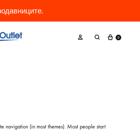
продавниците.
Cart
Search
Sign in
0
ite navigation (in most themes). Most people start