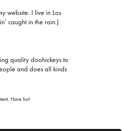
y website. I live in Los
’ caught in the rain.)
g quality doohickeys to
eople and does all kinds
tent. Have fun!