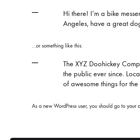
Блуза
Бициклистички
Шорцеви
Јакни
Hi there! I’m a bike messen
Angeles, have a great dog 
Тренерки
Тренерки
Кондури
Комплет Тренерки
Дуксери
Дуксери
Чизми
Купаќи
…or something like this:
Дресови
Дресови
Маици
The XYZ Doohickey Compan
Маици
Шорцеви
Панталони
the public ever since. Lo
of awesome things for th
Шорцеви
Шорцеви
As a new WordPress user, you should go to
your 