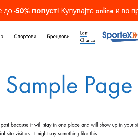
-50% попуст
е до
! Купувајте online и во 
Last
ма
Спортови
Брендови
Chance
Sporteks
Спортска
Опрема
МАШКИ ОБУВКИ
ЖЕНСКИ ОБУВКИ
ДЕТСКИ ОБУВКИ
ОБУВКИ
Sample Page
Патики
Патики
Патики
Кондури
Чизми
Чизми
Копачки
Папучи
 post because it will stay in one place and will show up in your s
Патики
 site visitors. It might say something like this: