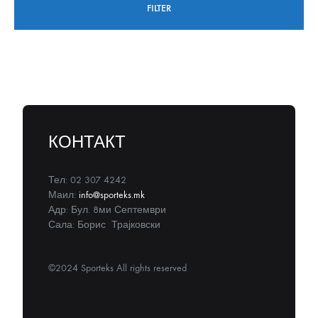
FILTER
КОНТАКТ
Тел: 02 307 4242
Маил:
info@sporteks.mk
Адр: Бул. 8ми Септември
Сала: Борис Трајковски
©2024 Sporteks All rights reserved