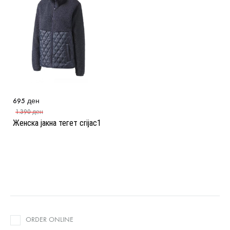
695
ден
1.390
ден
Женска јакна тегет crijac1
ORDER ONLINE