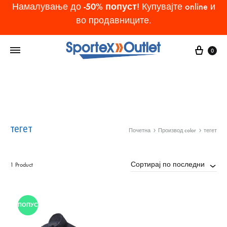
-50% попуст
Намалување до
! Купувајте online и
во продавниците.
Cart
0
тегет
Почетна
Производ color
тегет
Сортирај по последни
1 Product
ПОПУСТ